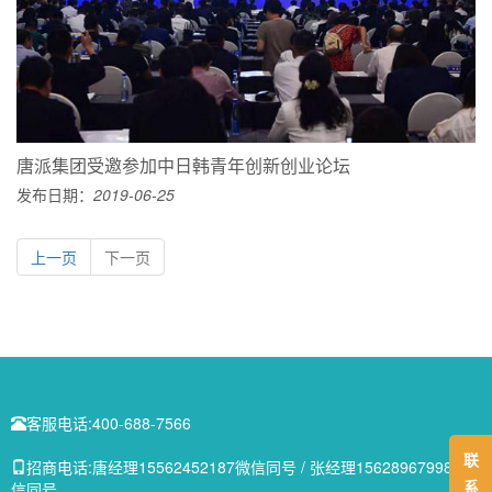
唐派集团受邀参加中日韩青年创新创业论坛
发布日期：
2019-06-25
上一页
下一页
客服电话:
400-688-7566
联
招商电话:
唐经理15562452187微信同号 / 张经理15628967998微
系
信同号