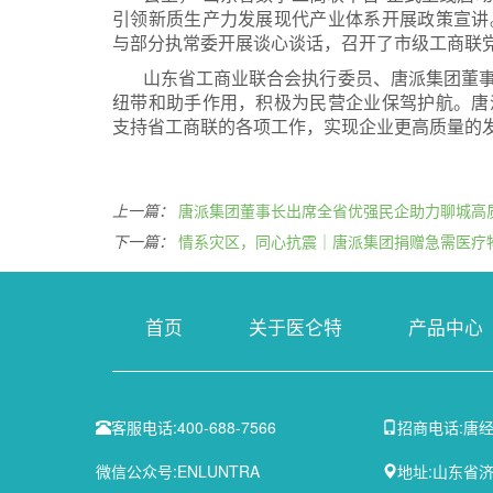
引领新质生产力发展现代产业体系开展政策宣讲
与部分执常委开展谈心谈话，召开了市级工商联
山东省工商业联合会执行委员、唐派集团董
纽带和助手作用，积极为民营企业保驾护航。唐
支持省工商联的各项工作，实现企业更高质量的
上一篇：
唐派集团董事长出席全省优强民企助力聊城高
下一篇：
情系灾区，同心抗震｜唐派集团捐赠急需医疗
首页
关于医仑特
产品中心
客服电话:
400-688-7566
招商电话:
唐经
微信公众号:
ENLUNTRA
地址:
山东省济