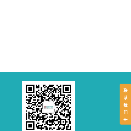
联
系
我
们