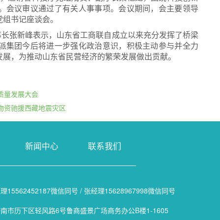
。会议审议通过了有关人事事项。会议期间，会主要领导
党组书记座谈会。
事长张新峰表示，山东省工商联自成立以来充分发挥了桥梁
派集团今后将进一步强化政治意识，积极主动参与并全力
发展，为推动山东省民营经济的繁荣发展做出贡献。
质量发展大会
物资驰援西藏地震灾区
新闻中心
联系我们
理15562452187微信同号 / 张经理15628967998微信同号
南市历下区轻风路6号鲁商盛景广场商务办公B楼1-1605