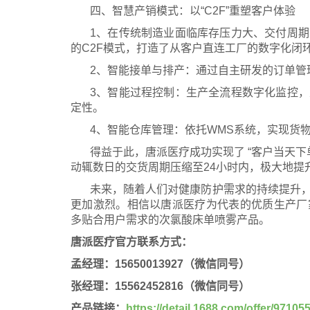
四、智慧产销模式：以“C2F”重塑客户体验
1、在传统制造业面临库存压力大、交付周
的C2F模式，打造了从客户直连工厂的数字化闭
2、智能接单与排产：通过自主研发的订单管
3、智能过程控制：生产全流程数字化监控
定性。
4、智能仓库管理：依托WMS系统，实现货
得益于此，唐派医疗成功实现了 “客户当天下
动辄数日的交货周期压缩至24小时内，极大地提
未来，随着人们对健康防护需求的持续提升
更加激烈。相信以唐派医疗为代表的优质生产厂
多贴合用户需求的次氯酸床单喷雾产品。
唐派医疗官方联系方式：
孟经理：15650013927（微信同号）
张经理：15562452816（微信同号）
产品链接：
https://detail.1688.com/offer/9710