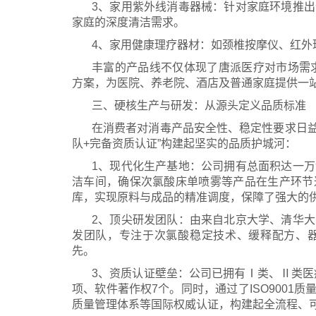
3、家用紫外线消毒器械：针对家庭环境推
家庭的深度清洁需求。
4、家用健康理疗器材：如颈椎按摩仪、红外
丰富的产品线不仅体现了唐派医疗对市场需求
方案，为医院、养老院、酒店及普通家庭提供一
三、硬核生产与研发：从源头定义品质标准
在消费者对消毒产品安全性、稳定性要求日益
队+完备资质认证”构建起坚实的品质护城河：
1、现代化生产基地：公司拥有总面积达一
洁车间，确保次氯酸床单喷雾等产品在生产环节
库，实现原料与成品的精准调度，保障了强大的
2、顶尖研发团队：由来自北京大学、清华
发团队，专注于次氯酸稳定技术、缓释配方、
先。
3、资质认证壁垒：公司已拥有Ⅰ类、Ⅱ类医
项、软件著作权7个。同时，通过了ISO9001质量管
质量管理体系等国际权威认证，构建起全流程、