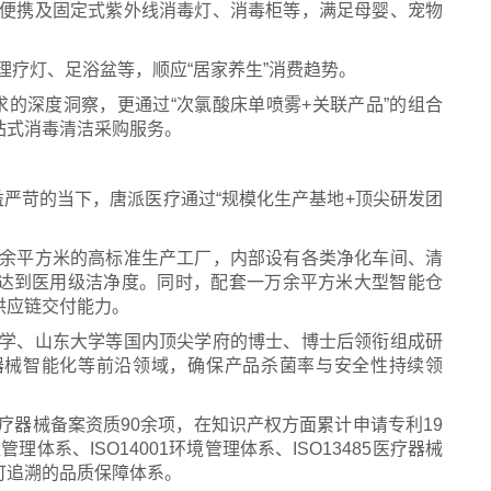
出便携及固定式紫外线消毒灯、消毒柜等，满足母婴、宠物
理疗灯、足浴盆等，顺应“居家养生”消费趋势。
的深度洞察，更通过“次氯酸床单喷雾+关联产品”的组合
站式消毒清洁采购服务。
严苛的当下，唐派医疗通过“规模化生产基地+顶尖研发团
万余平方米的高标准生产工厂，内部设有各类净化车间、清
达到医用级洁净度。同时，配套一万余平方米大型智能仓
供应链交付能力。
大学、山东大学等国内顶尖学府的博士、博士后领衔组成研
器械智能化等前沿领域，确保产品杀菌率与安全性持续领
疗器械备案资质90余项，在知识产权方面累计申请专利19
理体系、ISO14001环境管理体系、ISO13485医疗器械
可追溯的品质保障体系。