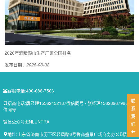
2026年酒精湿巾生产厂家全国排名
发布日期：
2026-03-02
客服电话:
400-688-7566
联
招商电话:
唐经理15562452187微信同号 / 张经理15628967998微
系
信同号
我
微信公众号:
ENLUNTRA
们
地址:
山东省济南市历下区轻风路6号鲁商盛景广场商务办公B楼1-