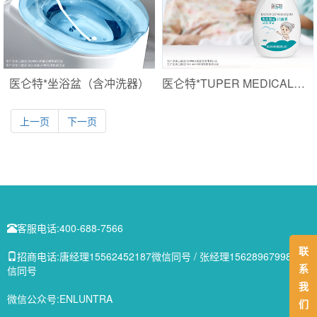
医仑特*坐浴盆（含冲洗器）
医仑特*TUPER MEDICAL皮肤抑菌液（洗澡液）
上一页
下一页
客服电话:
400-688-7566
联
招商电话:
唐经理15562452187微信同号 / 张经理15628967998微
系
信同号
我
微信公众号:
ENLUNTRA
们