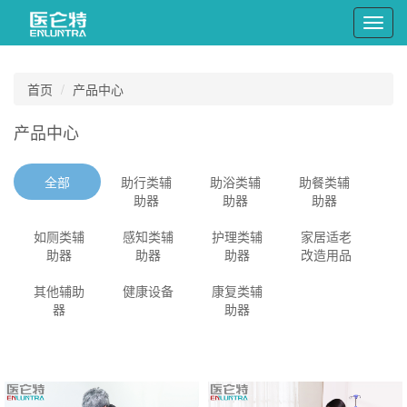
Toggl
navig
首页
产品中心
产品中心
全部
助行类辅
助浴类辅
助餐类辅
助器
助器
助器
如厕类辅
感知类辅
护理类辅
家居适老
助器
助器
助器
改造用品
其他辅助
健康设备
康复类辅
器
助器