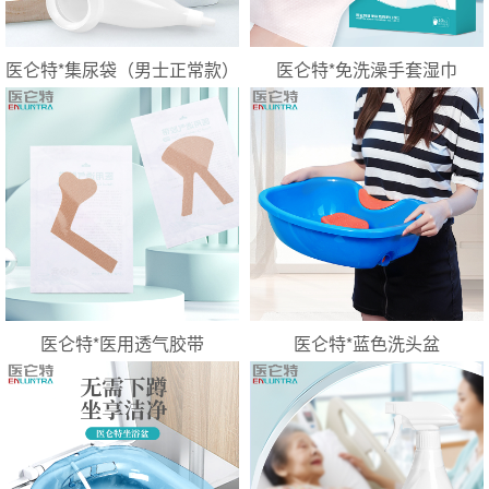
医仑特*集尿袋（男士正常款）
医仑特*免洗澡手套湿巾
医仑特*医用透气胶带
医仑特*蓝色洗头盆